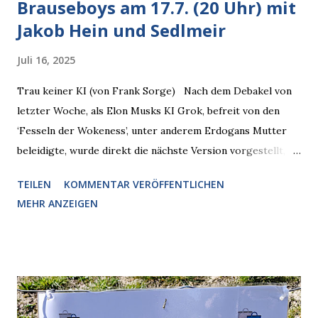
Brauseboys am 17.7. (20 Uhr) mit
Jakob Hein und Sedlmeir
Juli 16, 2025
Trau keiner KI (von Frank Sorge) Nach dem Debakel von
letzter Woche, als Elon Musks KI Grok, befreit von den
‘Fesseln der Wokeness’, unter anderem Erdogans Mutter
beleidigte, wurde direkt die nächste Version vorgestellt,
Nummer 4. Also ist klar, warum Musk die Version 3 spontan
TEILEN
KOMMENTAR VERÖFFENTLICHEN
radikalisierte, weil sie ohnehin kurz vor dem Austausch
MEHR ANZEIGEN
stand. Das ist sogar recht logisch, aber nicht, um den
Schaden zu begrenzen. Mit einem solchen Gedanken
verliert der reichste Mann der Welt keine Zeit, es war nur
ein weiterer Test, um zu erkennen, was man anders oder
unauffälliger machen muss, damit die KI rechtslastig
argumentiert. So wird jetzt berichtet, dass der neue Grok