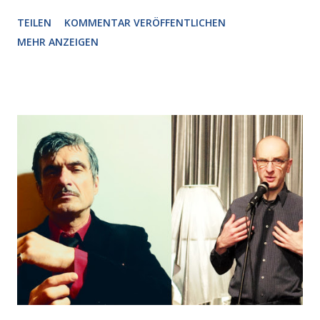
plötzlich ein offener Pizzakarton auf einer Motorhaube in
TEILEN
KOMMENTAR VERÖFFENTLICHEN
den Blick kam, mit verlockend frisch leuchtenden
MEHR ANZEIGEN
Pizzastücken. Von links pirschte sich eine Krähe an das
Auto heran, die gleiche Begehrlichkeit im Blick, schon beim
nächsten Schritt aber kam rechts der kauende
Autobesitzer in Sicht. Ich blieb stehen und blickte die
Krähe und ihn an, er die Krähe und mich, wir lächelten
gleichzeitig amüsiert. “Vorsicht!”, sagte ich zu ihm, “im
Wedding muss man immer aufpassen!” “Mach ich!”,
bestätigte der freundliche Nachbar, "Hab alles im Blick!”
Wir fixierten die ertappte Krähe, die sich zurückzog.
Heute ging sie leer aus, Abspann, Ende. Die Brauseboys am
Donnerstag, 4.6. (20 Uhr) Mit Mareike Barmeyer , Jobinski
und Bjarne Haus der Sinne (Ystader St...