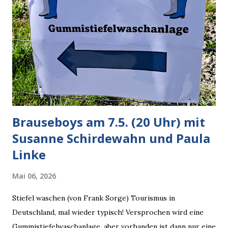
bei diversen Anfragen zu kontroversen Themen auf dem
Weg zu einer Antwort erst einmal Elons eigene Sicht der
Dinge auf Twitter abfragen und entscheidend relevant
verarbeiten muss. Das ist lächerlich und gefährlich
zugleich. Denn eine Information fehlt noch, Grok soll
künftig in den US-amerikanischen Behörden mitarbeiten,
zuvord...
Brauseboys am 7.5. (20 Uhr) mit
Susanne Schirdewahn und Paula
Linke
Mai 06, 2026
Stiefel waschen (von Frank Sorge) Tourismus in
Deutschland, mal wieder typisch! Versprochen wird eine
Gummistiefelwaschanlage, aber vorhanden ist dann nur eine