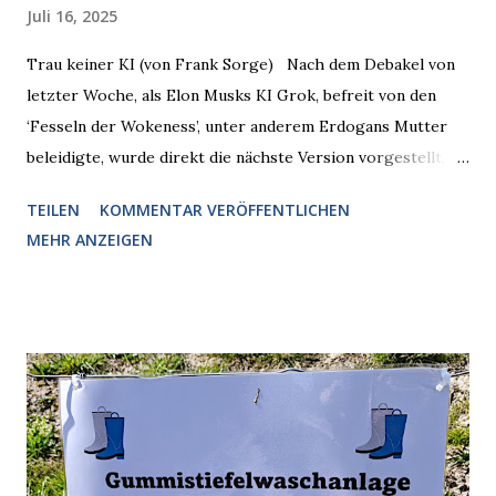
Juli 16, 2025
Trau keiner KI (von Frank Sorge) Nach dem Debakel von
letzter Woche, als Elon Musks KI Grok, befreit von den
‘Fesseln der Wokeness’, unter anderem Erdogans Mutter
beleidigte, wurde direkt die nächste Version vorgestellt,
Nummer 4. Also ist klar, warum Musk die Version 3 spontan
TEILEN
KOMMENTAR VERÖFFENTLICHEN
radikalisierte, weil sie ohnehin kurz vor dem Austausch
MEHR ANZEIGEN
stand. Das ist sogar recht logisch, aber nicht, um den
Schaden zu begrenzen. Mit einem solchen Gedanken
verliert der reichste Mann der Welt keine Zeit, es war nur
ein weiterer Test, um zu erkennen, was man anders oder
unauffälliger machen muss, damit die KI rechtslastig
argumentiert. So wird jetzt berichtet, dass der neue Grok
bei diversen Anfragen zu kontroversen Themen auf dem
Weg zu einer Antwort erst einmal Elons eigene Sicht der