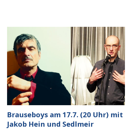
Auto heran, die gleiche Begehrlichkeit im Blick, schon beim
nächsten Schritt aber kam rechts der kauende
Autobesitzer in Sicht. Ich blieb stehen und blickte die
Krähe und ihn an, er die Krähe und mich, wir lächelten
gleichzeitig amüsiert. “Vorsicht!”, sagte ich zu ihm, “im
Wedding muss man immer aufpassen!” “Mach ich!”,
bestätigte der freundliche Nachbar, "Hab alles im Blick!”
Wir fixierten die ertappte Krähe, die sich zurückzog.
Heute ging sie leer aus, Abspann, Ende. Die Brauseboys am
Donnerstag, 4.6. (20 Uhr) Mit Mareike Barmeyer , Jobinski
und Bjarne Haus der Sinne (Ystader St...
Brauseboys am 17.7. (20 Uhr) mit
Jakob Hein und Sedlmeir