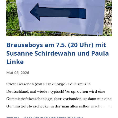
Dinge auf Twitter abfragen und entscheidend relevant
verarbeiten muss. Das ist lächerlich und gefährlich
zugleich. Denn eine Information fehlt noch, Grok soll
künftig in den US-amerikanischen Behörden mitarbeiten,
zuvord...
Brauseboys am 7.5. (20 Uhr) mit
Susanne Schirdewahn und Paula
Linke
Mai 06, 2026
Stiefel waschen (von Frank Sorge) Tourismus in
Deutschland, mal wieder typisch! Versprochen wird eine
Gummistiefelwaschanlage, aber vorhanden ist dann nur eine
Gummistiefelwaschecke, in der man alles selber machen
muss! * Die Brauseboys am Donnerstag, 7.5. (20 Uhr) Mit