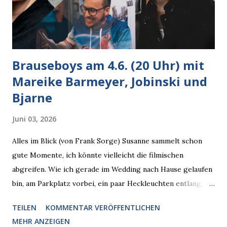
Brauseboys am 4.6. (20 Uhr) mit
Mareike Barmeyer, Jobinski und
Bjarne
Juni 03, 2026
Alles im Blick (von Frank Sorge) Susanne sammelt schon
gute Momente, ich könnte vielleicht die filmischen
abgreifen. Wie ich gerade im Wedding nach Hause gelaufen
bin, am Parkplatz vorbei, ein paar Heckleuchten entlang, als
plötzlich ein offener Pizzakarton auf einer Motorhaube in
TEILEN
KOMMENTAR VERÖFFENTLICHEN
den Blick kam, mit verlockend frisch leuchtenden
MEHR ANZEIGEN
Pizzastücken. Von links pirschte sich eine Krähe an das