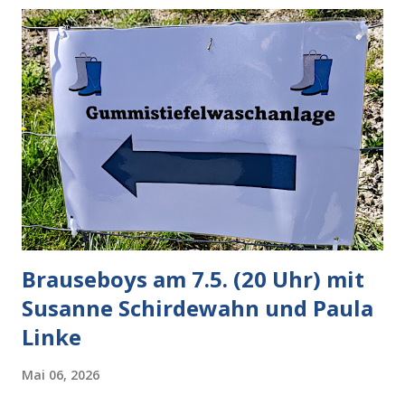
ein weiterer Test, um zu erkennen, was man anders oder
unauffälliger machen muss, damit die KI rechtslastig
argumentiert. So wird jetzt berichtet, dass der neue Grok
bei diversen Anfragen zu kontroversen Themen auf dem
Weg zu einer Antwort erst einmal Elons eigene Sicht der
Dinge auf Twitter abfragen und entscheidend relevant
verarbeiten muss. Das ist lächerlich und gefährlich
zugleich. Denn eine Information fehlt noch, Grok soll
künftig in den US-amerikanischen Behörden mitarbeiten,
zuvord...
Brauseboys am 7.5. (20 Uhr) mit
Susanne Schirdewahn und Paula
Linke
Mai 06, 2026