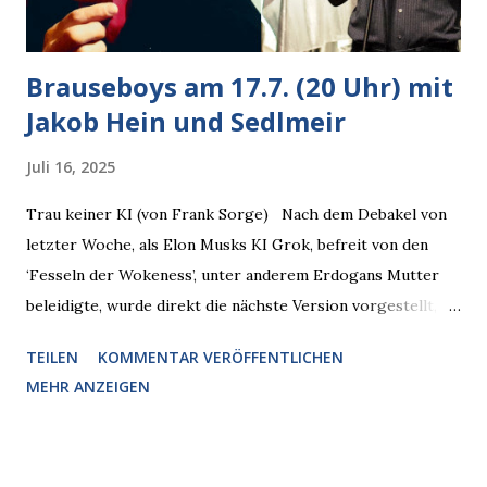
Brauseboys am 17.7. (20 Uhr) mit
Jakob Hein und Sedlmeir
Juli 16, 2025
Trau keiner KI (von Frank Sorge) Nach dem Debakel von
letzter Woche, als Elon Musks KI Grok, befreit von den
‘Fesseln der Wokeness’, unter anderem Erdogans Mutter
beleidigte, wurde direkt die nächste Version vorgestellt,
Nummer 4. Also ist klar, warum Musk die Version 3 spontan
TEILEN
KOMMENTAR VERÖFFENTLICHEN
radikalisierte, weil sie ohnehin kurz vor dem Austausch
MEHR ANZEIGEN
stand. Das ist sogar recht logisch, aber nicht, um den
Schaden zu begrenzen. Mit einem solchen Gedanken
verliert der reichste Mann der Welt keine Zeit, es war nur