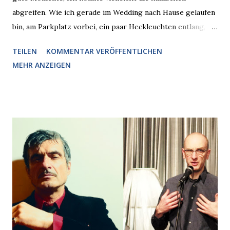
abgreifen. Wie ich gerade im Wedding nach Hause gelaufen
bin, am Parkplatz vorbei, ein paar Heckleuchten entlang, als
plötzlich ein offener Pizzakarton auf einer Motorhaube in
TEILEN
KOMMENTAR VERÖFFENTLICHEN
den Blick kam, mit verlockend frisch leuchtenden
MEHR ANZEIGEN
Pizzastücken. Von links pirschte sich eine Krähe an das
Auto heran, die gleiche Begehrlichkeit im Blick, schon beim
nächsten Schritt aber kam rechts der kauende
Autobesitzer in Sicht. Ich blieb stehen und blickte die
Krähe und ihn an, er die Krähe und mich, wir lächelten
gleichzeitig amüsiert. “Vorsicht!”, sagte ich zu ihm, “im
Wedding muss man immer aufpassen!” “Mach ich!”,
bestätigte der freundliche Nachbar, "Hab alles im Blick!”
Wir fixierten die ertappte Krähe, die sich zurückzog.
Heute ging sie leer aus, Abspann, Ende. Die Brauseboys am
Donnerstag, 4.6. (20 Uhr) Mit Mareike Barmeyer , Jobinski
und Bjarne Haus der Sinne (Ystader St...