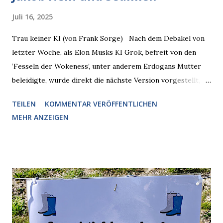
Juli 16, 2025
Trau keiner KI (von Frank Sorge) Nach dem Debakel von
letzter Woche, als Elon Musks KI Grok, befreit von den
‘Fesseln der Wokeness’, unter anderem Erdogans Mutter
beleidigte, wurde direkt die nächste Version vorgestellt,
Nummer 4. Also ist klar, warum Musk die Version 3 spontan
TEILEN
KOMMENTAR VERÖFFENTLICHEN
radikalisierte, weil sie ohnehin kurz vor dem Austausch
MEHR ANZEIGEN
stand. Das ist sogar recht logisch, aber nicht, um den
Schaden zu begrenzen. Mit einem solchen Gedanken
verliert der reichste Mann der Welt keine Zeit, es war nur
ein weiterer Test, um zu erkennen, was man anders oder
unauffälliger machen muss, damit die KI rechtslastig
argumentiert. So wird jetzt berichtet, dass der neue Grok
bei diversen Anfragen zu kontroversen Themen auf dem
Weg zu einer Antwort erst einmal Elons eigene Sicht der