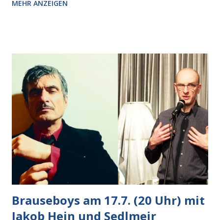
MEHR ANZEIGEN
Pizzastücken. Von links pirschte sich eine Krähe an das
Auto heran, die gleiche Begehrlichkeit im Blick, schon beim
nächsten Schritt aber kam rechts der kauende
Autobesitzer in Sicht. Ich blieb stehen und blickte die
Krähe und ihn an, er die Krähe und mich, wir lächelten
gleichzeitig amüsiert. “Vorsicht!”, sagte ich zu ihm, “im
Wedding muss man immer aufpassen!” “Mach ich!”,
bestätigte der freundliche Nachbar, "Hab alles im Blick!”
Wir fixierten die ertappte Krähe, die sich zurückzog.
Heute ging sie leer aus, Abspann, Ende. Die Brauseboys am
Donnerstag, 4.6. (20 Uhr) Mit Mareike Barmeyer , Jobinski
und Bjarne Haus der Sinne (Ystader St...
Brauseboys am 17.7. (20 Uhr) mit
Jakob Hein und Sedlmeir