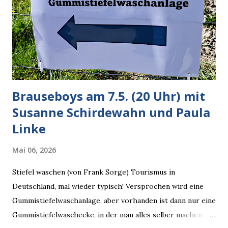
Dinge auf Twitter abfragen und entscheidend relevant
verarbeiten muss. Das ist lächerlich und gefährlich
zugleich. Denn eine Information fehlt noch, Grok soll
künftig in den US-amerikanischen Behörden mitarbeiten,
zuvord...
Brauseboys am 7.5. (20 Uhr) mit
Susanne Schirdewahn und Paula
Linke
Mai 06, 2026
Stiefel waschen (von Frank Sorge) Tourismus in
Deutschland, mal wieder typisch! Versprochen wird eine
Gummistiefelwaschanlage, aber vorhanden ist dann nur eine
Gummistiefelwaschecke, in der man alles selber machen