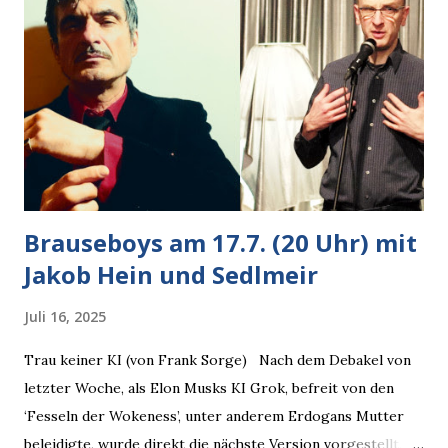
Wedding muss man immer aufpassen!” “Mach ich!”,
bestätigte der freundliche Nachbar, "Hab alles im Blick!”
Wir fixierten die ertappte Krähe, die sich zurückzog.
Heute ging sie leer aus, Abspann, Ende. Die Brauseboys am
Donnerstag, 4.6. (20 Uhr) Mit Mareike Barmeyer , Jobinski
und Bjarne Haus der Sinne (Ystader St...
Brauseboys am 17.7. (20 Uhr) mit
Jakob Hein und Sedlmeir
Juli 16, 2025
Trau keiner KI (von Frank Sorge) Nach dem Debakel von
letzter Woche, als Elon Musks KI Grok, befreit von den
‘Fesseln der Wokeness’, unter anderem Erdogans Mutter
beleidigte, wurde direkt die nächste Version vorgestellt,