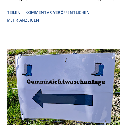
Nummer 4. Also ist klar, warum Musk die Version 3 spontan
TEILEN
KOMMENTAR VERÖFFENTLICHEN
radikalisierte, weil sie ohnehin kurz vor dem Austausch
MEHR ANZEIGEN
stand. Das ist sogar recht logisch, aber nicht, um den
Schaden zu begrenzen. Mit einem solchen Gedanken
verliert der reichste Mann der Welt keine Zeit, es war nur
ein weiterer Test, um zu erkennen, was man anders oder
unauffälliger machen muss, damit die KI rechtslastig
argumentiert. So wird jetzt berichtet, dass der neue Grok
bei diversen Anfragen zu kontroversen Themen auf dem
Weg zu einer Antwort erst einmal Elons eigene Sicht der
Dinge auf Twitter abfragen und entscheidend relevant
verarbeiten muss. Das ist lächerlich und gefährlich
zugleich. Denn eine Information fehlt noch, Grok soll
künftig in den US-amerikanischen Behörden mitarbeiten,
zuvord...