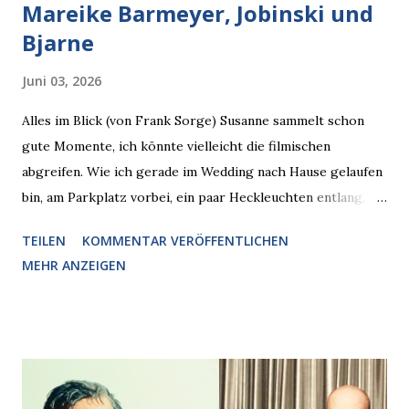
Mareike Barmeyer, Jobinski und
Bjarne
Juni 03, 2026
Alles im Blick (von Frank Sorge) Susanne sammelt schon
gute Momente, ich könnte vielleicht die filmischen
abgreifen. Wie ich gerade im Wedding nach Hause gelaufen
bin, am Parkplatz vorbei, ein paar Heckleuchten entlang, als
plötzlich ein offener Pizzakarton auf einer Motorhaube in
TEILEN
KOMMENTAR VERÖFFENTLICHEN
den Blick kam, mit verlockend frisch leuchtenden
MEHR ANZEIGEN
Pizzastücken. Von links pirschte sich eine Krähe an das
Auto heran, die gleiche Begehrlichkeit im Blick, schon beim
nächsten Schritt aber kam rechts der kauende
Autobesitzer in Sicht. Ich blieb stehen und blickte die
Krähe und ihn an, er die Krähe und mich, wir lächelten
gleichzeitig amüsiert. “Vorsicht!”, sagte ich zu ihm, “im