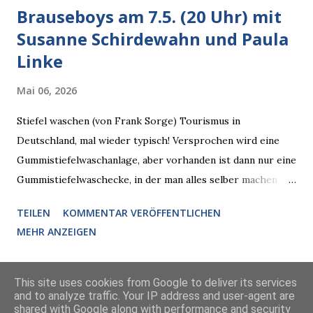
Brauseboys am 7.5. (20 Uhr) mit
Susanne Schirdewahn und Paula
Linke
Mai 06, 2026
Stiefel waschen (von Frank Sorge) Tourismus in
Deutschland, mal wieder typisch! Versprochen wird eine
Gummistiefelwaschanlage, aber vorhanden ist dann nur eine
Gummistiefelwaschecke, in der man alles selber machen
muss! * Die Brauseboys am Donnerstag, 7.5. (20 Uhr) Mit
TEILEN
KOMMENTAR VERÖFFENTLICHEN
Susanne Schirdewahn und Paula Linke Haus der Sinne
MEHR ANZEIGEN
(Ystader Str. 10) Es war ein schöner Ausflug in den
Wedding, aber irgendwann ist auch immer gut mit dem
Reisen. Vor allem, wenn man so doppelt erlesenen Besuch
This site uses cookies from Google to deliver its services
and to analyze traffic. Your IP address and user-agent are
bekommt wie diesen Donnerstag, da will man nicht
shared with Google along with performance and security
Powered by Blogger