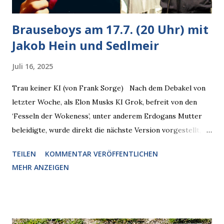
Brauseboys am 17.7. (20 Uhr) mit
Jakob Hein und Sedlmeir
Juli 16, 2025
Trau keiner KI (von Frank Sorge) Nach dem Debakel von
letzter Woche, als Elon Musks KI Grok, befreit von den
‘Fesseln der Wokeness’, unter anderem Erdogans Mutter
beleidigte, wurde direkt die nächste Version vorgestellt,
Nummer 4. Also ist klar, warum Musk die Version 3 spontan
TEILEN
KOMMENTAR VERÖFFENTLICHEN
radikalisierte, weil sie ohnehin kurz vor dem Austausch
MEHR ANZEIGEN
stand. Das ist sogar recht logisch, aber nicht, um den
Schaden zu begrenzen. Mit einem solchen Gedanken
verliert der reichste Mann der Welt keine Zeit, es war nur
ein weiterer Test, um zu erkennen, was man anders oder