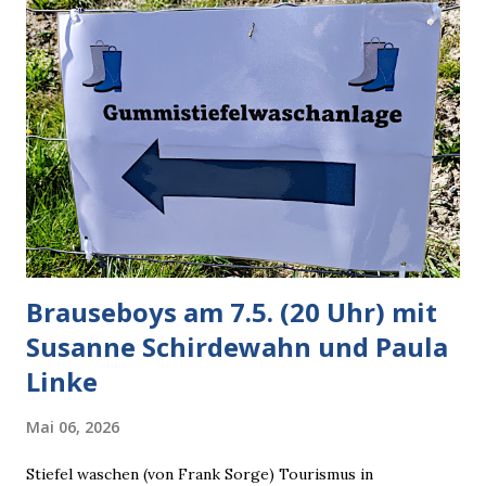
unauffälliger machen muss, damit die KI rechtslastig
argumentiert. So wird jetzt berichtet, dass der neue Grok
bei diversen Anfragen zu kontroversen Themen auf dem
Weg zu einer Antwort erst einmal Elons eigene Sicht der
Dinge auf Twitter abfragen und entscheidend relevant
verarbeiten muss. Das ist lächerlich und gefährlich
zugleich. Denn eine Information fehlt noch, Grok soll
künftig in den US-amerikanischen Behörden mitarbeiten,
zuvord...
Brauseboys am 7.5. (20 Uhr) mit
Susanne Schirdewahn und Paula
Linke
Mai 06, 2026
Stiefel waschen (von Frank Sorge) Tourismus in