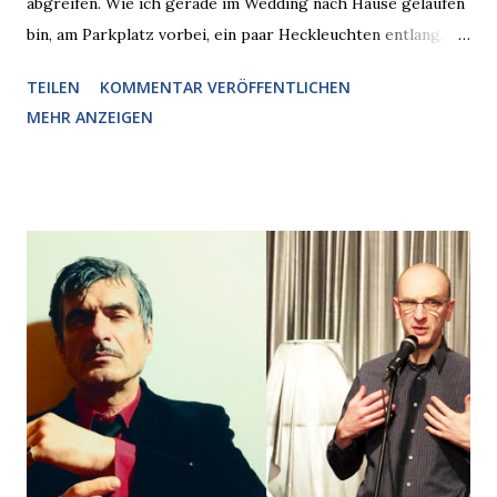
abgreifen. Wie ich gerade im Wedding nach Hause gelaufen
bin, am Parkplatz vorbei, ein paar Heckleuchten entlang, als
plötzlich ein offener Pizzakarton auf einer Motorhaube in
TEILEN
KOMMENTAR VERÖFFENTLICHEN
den Blick kam, mit verlockend frisch leuchtenden
MEHR ANZEIGEN
Pizzastücken. Von links pirschte sich eine Krähe an das
Auto heran, die gleiche Begehrlichkeit im Blick, schon beim
nächsten Schritt aber kam rechts der kauende
Autobesitzer in Sicht. Ich blieb stehen und blickte die
Krähe und ihn an, er die Krähe und mich, wir lächelten
gleichzeitig amüsiert. “Vorsicht!”, sagte ich zu ihm, “im
Wedding muss man immer aufpassen!” “Mach ich!”,
bestätigte der freundliche Nachbar, "Hab alles im Blick!”
Wir fixierten die ertappte Krähe, die sich zurückzog.
Heute ging sie leer aus, Abspann, Ende. Die Brauseboys am
Donnerstag, 4.6. (20 Uhr) Mit Mareike Barmeyer , Jobinski
und Bjarne Haus der Sinne (Ystader St...