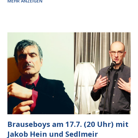
MEHR ANZEIGEN
Pizzastücken. Von links pirschte sich eine Krähe an das
Auto heran, die gleiche Begehrlichkeit im Blick, schon beim
nächsten Schritt aber kam rechts der kauende
Autobesitzer in Sicht. Ich blieb stehen und blickte die
Krähe und ihn an, er die Krähe und mich, wir lächelten
gleichzeitig amüsiert. “Vorsicht!”, sagte ich zu ihm, “im
Wedding muss man immer aufpassen!” “Mach ich!”,
bestätigte der freundliche Nachbar, "Hab alles im Blick!”
Wir fixierten die ertappte Krähe, die sich zurückzog.
Heute ging sie leer aus, Abspann, Ende. Die Brauseboys am
Donnerstag, 4.6. (20 Uhr) Mit Mareike Barmeyer , Jobinski
und Bjarne Haus der Sinne (Ystader St...
Brauseboys am 17.7. (20 Uhr) mit
Jakob Hein und Sedlmeir