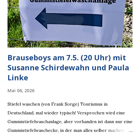
Dinge auf Twitter abfragen und entscheidend relevant
verarbeiten muss. Das ist lächerlich und gefährlich
zugleich. Denn eine Information fehlt noch, Grok soll
künftig in den US-amerikanischen Behörden mitarbeiten,
zuvord...
Brauseboys am 7.5. (20 Uhr) mit
Susanne Schirdewahn und Paula
Linke
Mai 06, 2026
Stiefel waschen (von Frank Sorge) Tourismus in
Deutschland, mal wieder typisch! Versprochen wird eine
Gummistiefelwaschanlage, aber vorhanden ist dann nur eine
Gummistiefelwaschecke, in der man alles selber machen
muss! * Die Brauseboys am Donnerstag, 7.5. (20 Uhr) Mit