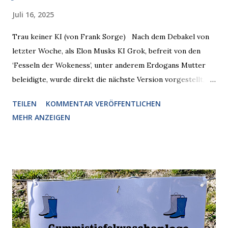
Juli 16, 2025
Trau keiner KI (von Frank Sorge) Nach dem Debakel von
letzter Woche, als Elon Musks KI Grok, befreit von den
‘Fesseln der Wokeness’, unter anderem Erdogans Mutter
beleidigte, wurde direkt die nächste Version vorgestellt,
Nummer 4. Also ist klar, warum Musk die Version 3 spontan
TEILEN
KOMMENTAR VERÖFFENTLICHEN
radikalisierte, weil sie ohnehin kurz vor dem Austausch
MEHR ANZEIGEN
stand. Das ist sogar recht logisch, aber nicht, um den
Schaden zu begrenzen. Mit einem solchen Gedanken
verliert der reichste Mann der Welt keine Zeit, es war nur
ein weiterer Test, um zu erkennen, was man anders oder
unauffälliger machen muss, damit die KI rechtslastig
argumentiert. So wird jetzt berichtet, dass der neue Grok
bei diversen Anfragen zu kontroversen Themen auf dem
Weg zu einer Antwort erst einmal Elons eigene Sicht der