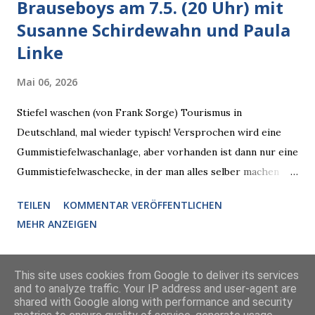
Brauseboys am 7.5. (20 Uhr) mit
Susanne Schirdewahn und Paula
Linke
Mai 06, 2026
Stiefel waschen (von Frank Sorge) Tourismus in
Deutschland, mal wieder typisch! Versprochen wird eine
Gummistiefelwaschanlage, aber vorhanden ist dann nur eine
Gummistiefelwaschecke, in der man alles selber machen
muss! * Die Brauseboys am Donnerstag, 7.5. (20 Uhr) Mit
TEILEN
KOMMENTAR VERÖFFENTLICHEN
Susanne Schirdewahn und Paula Linke Haus der Sinne
MEHR ANZEIGEN
(Ystader Str. 10) Es war ein schöner Ausflug in den
Wedding, aber irgendwann ist auch immer gut mit dem
Reisen. Vor allem, wenn man so doppelt erlesenen Besuch
This site uses cookies from Google to deliver its services
and to analyze traffic. Your IP address and user-agent are
bekommt wie diesen Donnerstag, da will man nicht
shared with Google along with performance and security
Powered by Blogger
improvisieren, da will man auch mal festlich präsentieren: