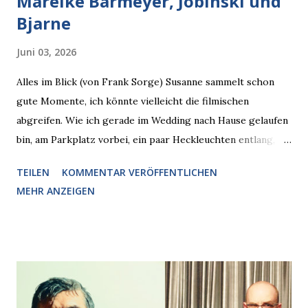
Mareike Barmeyer, Jobinski und
Bjarne
Juni 03, 2026
Alles im Blick (von Frank Sorge) Susanne sammelt schon
gute Momente, ich könnte vielleicht die filmischen
abgreifen. Wie ich gerade im Wedding nach Hause gelaufen
bin, am Parkplatz vorbei, ein paar Heckleuchten entlang, als
plötzlich ein offener Pizzakarton auf einer Motorhaube in
TEILEN
KOMMENTAR VERÖFFENTLICHEN
den Blick kam, mit verlockend frisch leuchtenden
MEHR ANZEIGEN
Pizzastücken. Von links pirschte sich eine Krähe an das
Auto heran, die gleiche Begehrlichkeit im Blick, schon beim
nächsten Schritt aber kam rechts der kauende
Autobesitzer in Sicht. Ich blieb stehen und blickte die
Krähe und ihn an, er die Krähe und mich, wir lächelten
gleichzeitig amüsiert. “Vorsicht!”, sagte ich zu ihm, “im