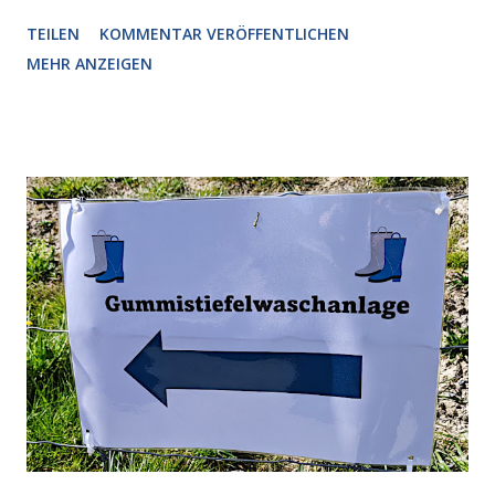
Nummer 4. Also ist klar, warum Musk die Version 3 spontan
TEILEN
KOMMENTAR VERÖFFENTLICHEN
radikalisierte, weil sie ohnehin kurz vor dem Austausch
MEHR ANZEIGEN
stand. Das ist sogar recht logisch, aber nicht, um den
Schaden zu begrenzen. Mit einem solchen Gedanken
verliert der reichste Mann der Welt keine Zeit, es war nur
ein weiterer Test, um zu erkennen, was man anders oder
unauffälliger machen muss, damit die KI rechtslastig
argumentiert. So wird jetzt berichtet, dass der neue Grok
bei diversen Anfragen zu kontroversen Themen auf dem
Weg zu einer Antwort erst einmal Elons eigene Sicht der
Dinge auf Twitter abfragen und entscheidend relevant
verarbeiten muss. Das ist lächerlich und gefährlich
zugleich. Denn eine Information fehlt noch, Grok soll
künftig in den US-amerikanischen Behörden mitarbeiten,
zuvord...