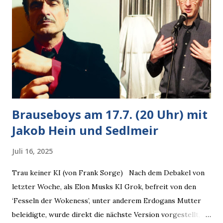
Wedding muss man immer aufpassen!” “Mach ich!”,
bestätigte der freundliche Nachbar, "Hab alles im Blick!”
Wir fixierten die ertappte Krähe, die sich zurückzog.
Heute ging sie leer aus, Abspann, Ende. Die Brauseboys am
Donnerstag, 4.6. (20 Uhr) Mit Mareike Barmeyer , Jobinski
und Bjarne Haus der Sinne (Ystader St...
Brauseboys am 17.7. (20 Uhr) mit
Jakob Hein und Sedlmeir
Juli 16, 2025
Trau keiner KI (von Frank Sorge) Nach dem Debakel von
letzter Woche, als Elon Musks KI Grok, befreit von den
‘Fesseln der Wokeness’, unter anderem Erdogans Mutter
beleidigte, wurde direkt die nächste Version vorgestellt,