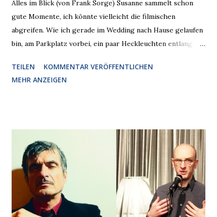
Alles im Blick (von Frank Sorge) Susanne sammelt schon
gute Momente, ich könnte vielleicht die filmischen
abgreifen. Wie ich gerade im Wedding nach Hause gelaufen
bin, am Parkplatz vorbei, ein paar Heckleuchten entlang, als
plötzlich ein offener Pizzakarton auf einer Motorhaube in
TEILEN
KOMMENTAR VERÖFFENTLICHEN
den Blick kam, mit verlockend frisch leuchtenden
MEHR ANZEIGEN
Pizzastücken. Von links pirschte sich eine Krähe an das
Auto heran, die gleiche Begehrlichkeit im Blick, schon beim
nächsten Schritt aber kam rechts der kauende
Autobesitzer in Sicht. Ich blieb stehen und blickte die
Krähe und ihn an, er die Krähe und mich, wir lächelten
gleichzeitig amüsiert. “Vorsicht!”, sagte ich zu ihm, “im
Wedding muss man immer aufpassen!” “Mach ich!”,
bestätigte der freundliche Nachbar, "Hab alles im Blick!”
Wir fixierten die ertappte Krähe, die sich zurückzog.
Heute ging sie leer aus, Abspann, Ende. Die Brauseboys am