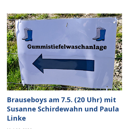
verliert der reichste Mann der Welt keine Zeit, es war nur
ein weiterer Test, um zu erkennen, was man anders oder
unauffälliger machen muss, damit die KI rechtslastig
argumentiert. So wird jetzt berichtet, dass der neue Grok
bei diversen Anfragen zu kontroversen Themen auf dem
Weg zu einer Antwort erst einmal Elons eigene Sicht der
Dinge auf Twitter abfragen und entscheidend relevant
verarbeiten muss. Das ist lächerlich und gefährlich
zugleich. Denn eine Information fehlt noch, Grok soll
künftig in den US-amerikanischen Behörden mitarbeiten,
zuvord...
Brauseboys am 7.5. (20 Uhr) mit
Susanne Schirdewahn und Paula
Linke