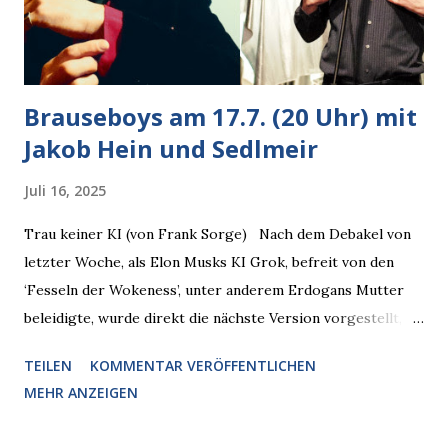
Donnerstag, 4.6. (20 Uhr) Mit Mareike Barmeyer , Jobinski
und Bjarne Haus der Sinne (Ystader St...
Brauseboys am 17.7. (20 Uhr) mit
Jakob Hein und Sedlmeir
Juli 16, 2025
Trau keiner KI (von Frank Sorge) Nach dem Debakel von
letzter Woche, als Elon Musks KI Grok, befreit von den
‘Fesseln der Wokeness’, unter anderem Erdogans Mutter
beleidigte, wurde direkt die nächste Version vorgestellt,
Nummer 4. Also ist klar, warum Musk die Version 3 spontan
TEILEN
KOMMENTAR VERÖFFENTLICHEN
radikalisierte, weil sie ohnehin kurz vor dem Austausch
MEHR ANZEIGEN
stand. Das ist sogar recht logisch, aber nicht, um den
Schaden zu begrenzen. Mit einem solchen Gedanken