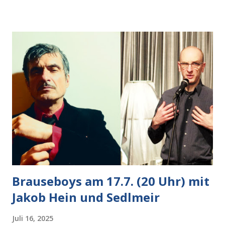
nächsten Schritt aber kam rechts der kauende
Autobesitzer in Sicht. Ich blieb stehen und blickte die
Krähe und ihn an, er die Krähe und mich, wir lächelten
gleichzeitig amüsiert. “Vorsicht!”, sagte ich zu ihm, “im
Wedding muss man immer aufpassen!” “Mach ich!”,
bestätigte der freundliche Nachbar, "Hab alles im Blick!”
Wir fixierten die ertappte Krähe, die sich zurückzog.
Heute ging sie leer aus, Abspann, Ende. Die Brauseboys am
Donnerstag, 4.6. (20 Uhr) Mit Mareike Barmeyer , Jobinski
und Bjarne Haus der Sinne (Ystader St...
Brauseboys am 17.7. (20 Uhr) mit
Jakob Hein und Sedlmeir
Juli 16, 2025