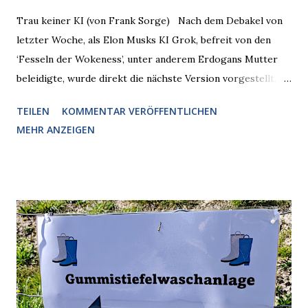
Trau keiner KI (von Frank Sorge) Nach dem Debakel von
letzter Woche, als Elon Musks KI Grok, befreit von den
‘Fesseln der Wokeness’, unter anderem Erdogans Mutter
beleidigte, wurde direkt die nächste Version vorgestellt,
Nummer 4. Also ist klar, warum Musk die Version 3 spontan
TEILEN
KOMMENTAR VERÖFFENTLICHEN
radikalisierte, weil sie ohnehin kurz vor dem Austausch
MEHR ANZEIGEN
stand. Das ist sogar recht logisch, aber nicht, um den
Schaden zu begrenzen. Mit einem solchen Gedanken
verliert der reichste Mann der Welt keine Zeit, es war nur
ein weiterer Test, um zu erkennen, was man anders oder
unauffälliger machen muss, damit die KI rechtslastig
argumentiert. So wird jetzt berichtet, dass der neue Grok
bei diversen Anfragen zu kontroversen Themen auf dem
Weg zu einer Antwort erst einmal Elons eigene Sicht der
Dinge auf Twitter abfragen und entscheidend relevant