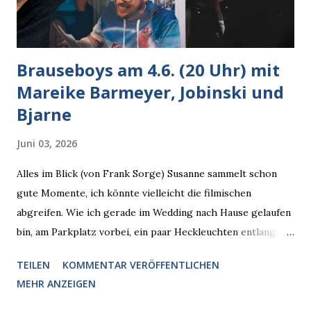
Brauseboys am 4.6. (20 Uhr) mit
Mareike Barmeyer, Jobinski und
Bjarne
Juni 03, 2026
Alles im Blick (von Frank Sorge) Susanne sammelt schon
gute Momente, ich könnte vielleicht die filmischen
abgreifen. Wie ich gerade im Wedding nach Hause gelaufen
bin, am Parkplatz vorbei, ein paar Heckleuchten entlang, als
plötzlich ein offener Pizzakarton auf einer Motorhaube in
TEILEN
KOMMENTAR VERÖFFENTLICHEN
den Blick kam, mit verlockend frisch leuchtenden
MEHR ANZEIGEN
Pizzastücken. Von links pirschte sich eine Krähe an das
Auto heran, die gleiche Begehrlichkeit im Blick, schon beim