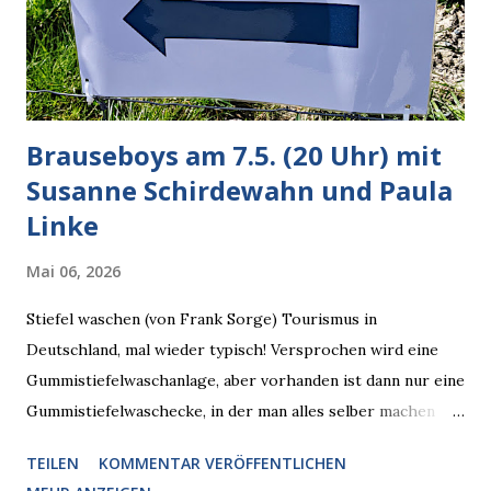
verarbeiten muss. Das ist lächerlich und gefährlich
zugleich. Denn eine Information fehlt noch, Grok soll
künftig in den US-amerikanischen Behörden mitarbeiten,
zuvord...
Brauseboys am 7.5. (20 Uhr) mit
Susanne Schirdewahn und Paula
Linke
Mai 06, 2026
Stiefel waschen (von Frank Sorge) Tourismus in
Deutschland, mal wieder typisch! Versprochen wird eine
Gummistiefelwaschanlage, aber vorhanden ist dann nur eine
Gummistiefelwaschecke, in der man alles selber machen
muss! * Die Brauseboys am Donnerstag, 7.5. (20 Uhr) Mit
TEILEN
KOMMENTAR VERÖFFENTLICHEN
Susanne Schirdewahn und Paula Linke Haus der Sinne