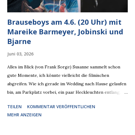
Brauseboys am 4.6. (20 Uhr) mit
Mareike Barmeyer, Jobinski und
Bjarne
Juni 03, 2026
Alles im Blick (von Frank Sorge) Susanne sammelt schon
gute Momente, ich könnte vielleicht die filmischen
abgreifen. Wie ich gerade im Wedding nach Hause gelaufen
bin, am Parkplatz vorbei, ein paar Heckleuchten entlang, als
plötzlich ein offener Pizzakarton auf einer Motorhaube in
TEILEN
KOMMENTAR VERÖFFENTLICHEN
den Blick kam, mit verlockend frisch leuchtenden
MEHR ANZEIGEN
Pizzastücken. Von links pirschte sich eine Krähe an das
Auto heran, die gleiche Begehrlichkeit im Blick, schon beim
nächsten Schritt aber kam rechts der kauende