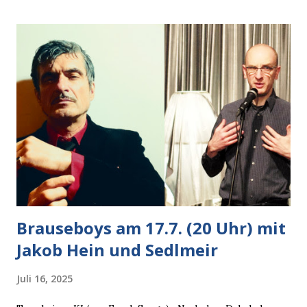
Autobesitzer in Sicht. Ich blieb stehen und blickte die
Krähe und ihn an, er die Krähe und mich, wir lächelten
gleichzeitig amüsiert. “Vorsicht!”, sagte ich zu ihm, “im
Wedding muss man immer aufpassen!” “Mach ich!”,
bestätigte der freundliche Nachbar, "Hab alles im Blick!”
Wir fixierten die ertappte Krähe, die sich zurückzog.
Heute ging sie leer aus, Abspann, Ende. Die Brauseboys am
Donnerstag, 4.6. (20 Uhr) Mit Mareike Barmeyer , Jobinski
und Bjarne Haus der Sinne (Ystader St...
Brauseboys am 17.7. (20 Uhr) mit
Jakob Hein und Sedlmeir
Juli 16, 2025