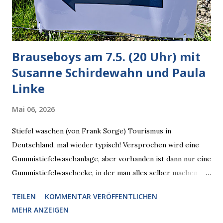
zugleich. Denn eine Information fehlt noch, Grok soll
künftig in den US-amerikanischen Behörden mitarbeiten,
zuvord...
Brauseboys am 7.5. (20 Uhr) mit
Susanne Schirdewahn und Paula
Linke
Mai 06, 2026
Stiefel waschen (von Frank Sorge) Tourismus in
Deutschland, mal wieder typisch! Versprochen wird eine
Gummistiefelwaschanlage, aber vorhanden ist dann nur eine
Gummistiefelwaschecke, in der man alles selber machen
muss! * Die Brauseboys am Donnerstag, 7.5. (20 Uhr) Mit
TEILEN
KOMMENTAR VERÖFFENTLICHEN
Susanne Schirdewahn und Paula Linke Haus der Sinne
MEHR ANZEIGEN
(Ystader Str. 10) Es war ein schöner Ausflug in den