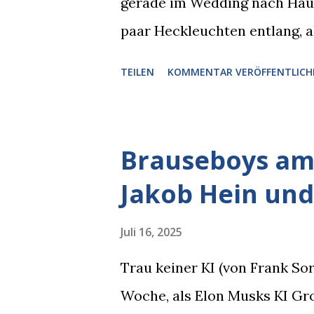
gerade im Wedding nach Hause
paar Heckleuchten entlang, al
einer Motorhaube in den Blic
TEILEN
KOMMENTAR VERÖFFENTLICH
Pizzastücken. Von links pirsc
die gleiche Begehrlichkeit im
kam rechts der kauende Autob
Brauseboys am 
blickte die Krähe und ihn an,
Jakob Hein und
gleichzeitig amüsiert. “Vorsi
man immer aufpassen!” “Mach 
Juli 16, 2025
Nachbar, "Hab alles im Blick!”
Trau keiner KI (von Frank S
sich zurückzog. Heute ging si
Woche, als Elon Musks KI Grok
Brauseboys am Donnerstag, 4.