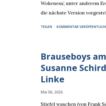
Wokeness’, unter anderem Er
Jobinski und Bjarne Haus der 
die nächste Version vorgeste
die Version 3 spontan radikal
TEILEN
KOMMENTAR VERÖFFENTLICH
Austausch stand. Das ist soga
Schaden zu begrenzen. Mit e
reichste Mann der Welt keine 
Brauseboys am 
erkennen, was man anders od
Susanne Schir
KI rechtslastig argumentiert.
Linke
Grok bei diversen Anfragen 
einer Antwort erst einmal El
Mai 06, 2026
abfragen und entscheidend re
Stiefel waschen (von Frank S