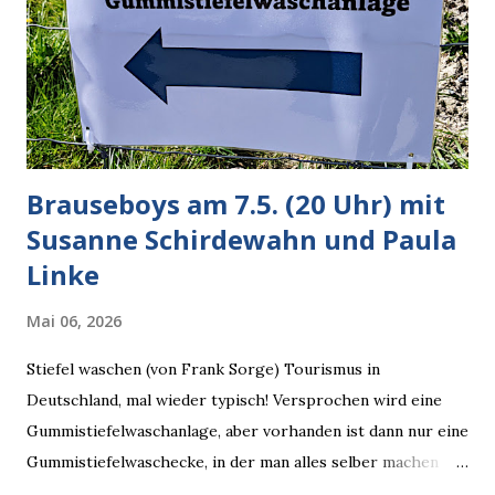
Dinge auf Twitter abfragen und entscheidend relevant
verarbeiten muss. Das ist lächerlich und gefährlich
zugleich. Denn eine Information fehlt noch, Grok soll
künftig in den US-amerikanischen Behörden mitarbeiten,
zuvord...
Brauseboys am 7.5. (20 Uhr) mit
Susanne Schirdewahn und Paula
Linke
Mai 06, 2026
Stiefel waschen (von Frank Sorge) Tourismus in
Deutschland, mal wieder typisch! Versprochen wird eine
Gummistiefelwaschanlage, aber vorhanden ist dann nur eine
Gummistiefelwaschecke, in der man alles selber machen
muss! * Die Brauseboys am Donnerstag, 7.5. (20 Uhr) Mit