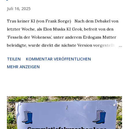
Juli 16, 2025
Trau keiner KI (von Frank Sorge) Nach dem Debakel von
letzter Woche, als Elon Musks KI Grok, befreit von den
‘Fesseln der Wokeness’, unter anderem Erdogans Mutter
beleidigte, wurde direkt die nächste Version vorgestellt,
Nummer 4. Also ist klar, warum Musk die Version 3 spontan
TEILEN
KOMMENTAR VERÖFFENTLICHEN
radikalisierte, weil sie ohnehin kurz vor dem Austausch
MEHR ANZEIGEN
stand. Das ist sogar recht logisch, aber nicht, um den
Schaden zu begrenzen. Mit einem solchen Gedanken
verliert der reichste Mann der Welt keine Zeit, es war nur
ein weiterer Test, um zu erkennen, was man anders oder
unauffälliger machen muss, damit die KI rechtslastig
argumentiert. So wird jetzt berichtet, dass der neue Grok
bei diversen Anfragen zu kontroversen Themen auf dem
Weg zu einer Antwort erst einmal Elons eigene Sicht der