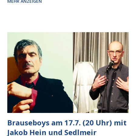
MEHR ANZEIGEN
Pizzastücken. Von links pirschte sich eine Krähe an das
Auto heran, die gleiche Begehrlichkeit im Blick, schon beim
nächsten Schritt aber kam rechts der kauende
Autobesitzer in Sicht. Ich blieb stehen und blickte die
Krähe und ihn an, er die Krähe und mich, wir lächelten
gleichzeitig amüsiert. “Vorsicht!”, sagte ich zu ihm, “im
Wedding muss man immer aufpassen!” “Mach ich!”,
bestätigte der freundliche Nachbar, "Hab alles im Blick!”
Wir fixierten die ertappte Krähe, die sich zurückzog.
Heute ging sie leer aus, Abspann, Ende. Die Brauseboys am
Donnerstag, 4.6. (20 Uhr) Mit Mareike Barmeyer , Jobinski
und Bjarne Haus der Sinne (Ystader St...
Brauseboys am 17.7. (20 Uhr) mit
Jakob Hein und Sedlmeir